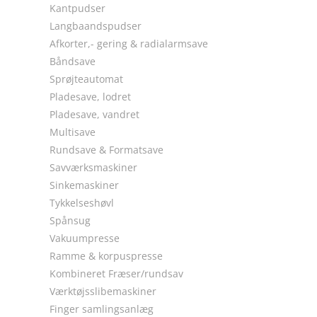
Kantpudser
Langbaandspudser
Afkorter,- gering & radialarmsave
Båndsave
Sprøjteautomat
Pladesave, lodret
Pladesave, vandret
Multisave
Rundsave & Formatsave
Savværksmaskiner
Sinkemaskiner
Tykkelseshøvl
Spånsug
Vakuumpresse
Ramme & korpuspresse
Kombineret Fræser/rundsav
Værktøjsslibemaskiner
Finger samlingsanlæg