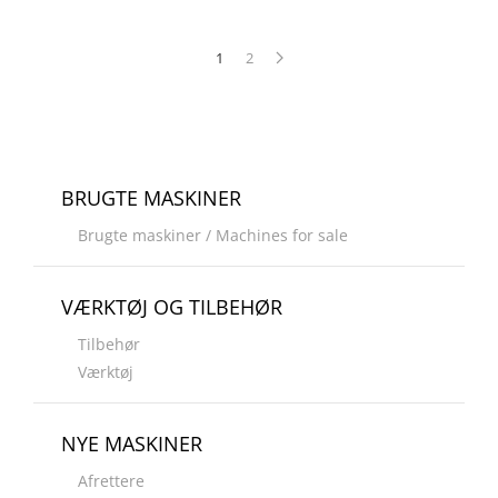
1
2
BRUGTE MASKINER
Brugte maskiner / Machines for sale
VÆRKTØJ OG TILBEHØR
Tilbehør
Værktøj
NYE MASKINER
Afrettere