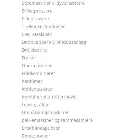
Boremaskiner & dyvelisættere
Briketpressere
Pillepressere
Træknuser/neddeler
CNC Maskiner
Dobb.tappere & Vinduesanlæg
Drejebænke
Fræser
Finermaskiner
Fuldkombineret
Kantlimer
Kehlemaskiner
Kombineret afretter/høvle
Leasing / leje
Limpåføringsmaskiner
pakkemaskiner og rammesamlere
Bredbåndspudser
Børstepudser