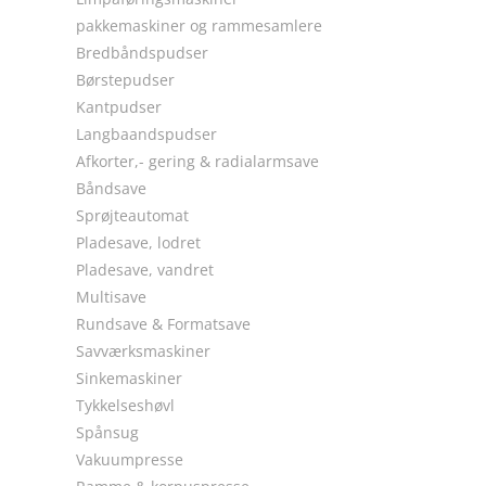
pakkemaskiner og rammesamlere
Bredbåndspudser
Børstepudser
Kantpudser
Langbaandspudser
Afkorter,- gering & radialarmsave
Båndsave
Sprøjteautomat
Pladesave, lodret
Pladesave, vandret
Multisave
Rundsave & Formatsave
Savværksmaskiner
Sinkemaskiner
Tykkelseshøvl
Spånsug
Vakuumpresse