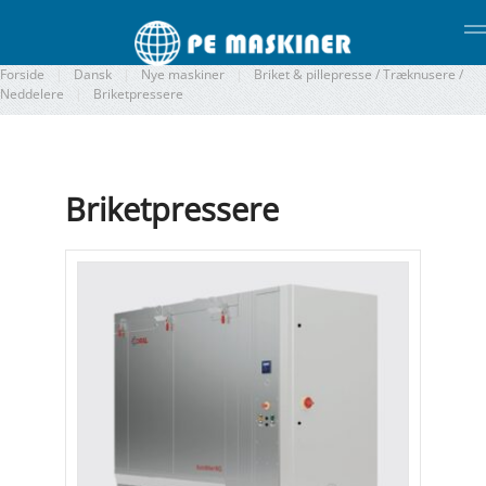
Gå til hovedindhold
Forside
Dansk
Nye maskiner
Briket & pillepresse / Træknusere /
Neddelere
Briketpressere
Briketpressere