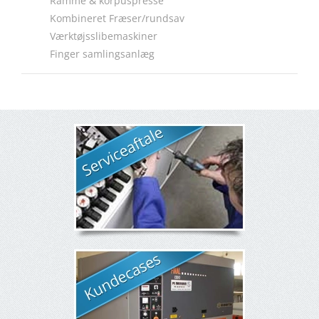
Ramme & korpuspresse
Kombineret Fræser/rundsav
Værktøjsslibemaskiner
Finger samlingsanlæg