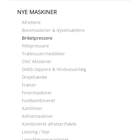
NYE MASKINER
Afrettere
Boremaskiner & dyvelisættere
Briketpressere
Pillepressere
Træknuser/neddeler
CNC Maskiner
Dobb.tappere & Vinduesanlæg
Drejebænke
Fræser
Finermaskiner
Fuldkombineret
Kantlimer
Kehlemaskiner
Kombineret afretter/høvle
Leasing / leje
Limpåføringsmaskiner