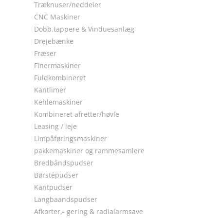
Træknuser/neddeler
CNC Maskiner
Dobb.tappere & Vinduesanlæg
Drejebænke
Fræser
Finermaskiner
Fuldkombineret
Kantlimer
Kehlemaskiner
Kombineret afretter/høvle
Leasing / leje
Limpåføringsmaskiner
pakkemaskiner og rammesamlere
Bredbåndspudser
Børstepudser
Kantpudser
Langbaandspudser
Afkorter,- gering & radialarmsave