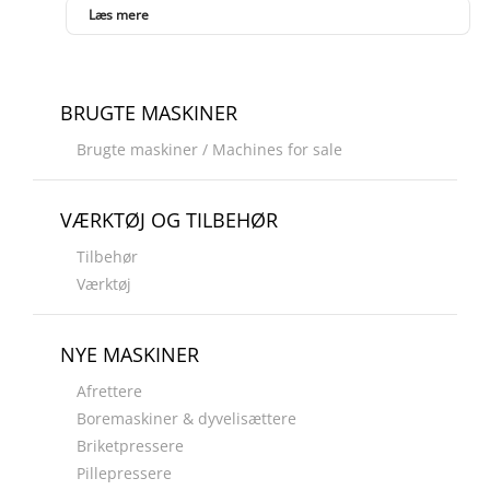
Læs mere
BRUGTE MASKINER
Brugte maskiner / Machines for sale
VÆRKTØJ OG TILBEHØR
Tilbehør
Værktøj
NYE MASKINER
Afrettere
Boremaskiner & dyvelisættere
Briketpressere
Pillepressere