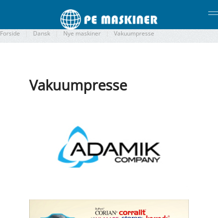
Gå til hovedindhold
Forside
Dansk
Nye maskiner
Vakuumpresse
Vakuumpresse