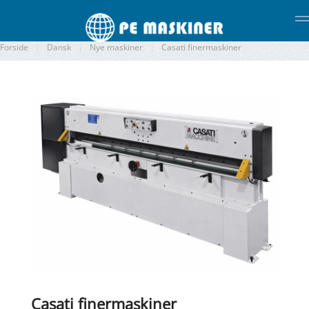
Gå til hovedindhold
Forside
Dansk
Nye maskiner
Casati finermaskiner
Casati finermaskiner