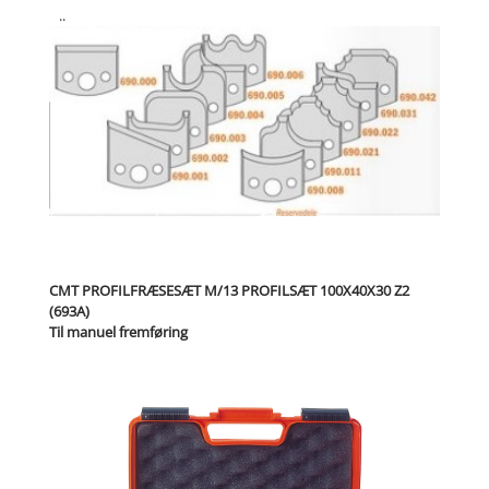
..
CMT PROFILFRÆSESÆT M/13 PROFILSÆT 100X40X30 Z2
(693A)
Til manuel fremføring