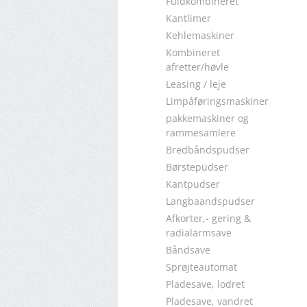
Fuldkombineret
Kantlimer
Kehlemaskiner
Kombineret
afretter/høvle
Leasing / leje
Limpåføringsmaskiner
pakkemaskiner og
rammesamlere
Bredbåndspudser
Børstepudser
Kantpudser
Langbaandspudser
Afkorter,- gering &
radialarmsave
Båndsave
Sprøjteautomat
Pladesave, lodret
Pladesave, vandret