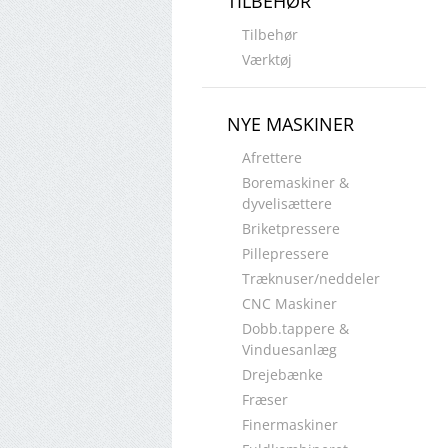
TILBEHØR
Tilbehør
Værktøj
NYE MASKINER
Afrettere
Boremaskiner &
dyvelisættere
Briketpressere
Pillepressere
Træknuser/neddeler
CNC Maskiner
Dobb.tappere &
Vinduesanlæg
Drejebænke
Fræser
Finermaskiner