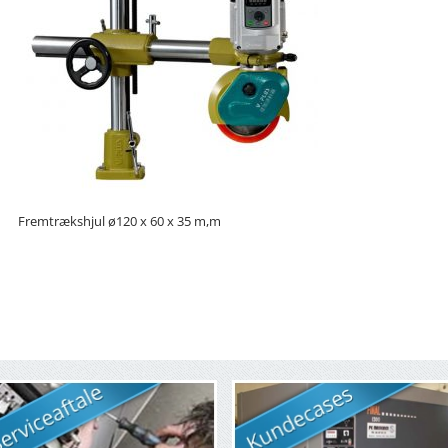
Fremtrækshjul ø120 x 60 x 35 m,m