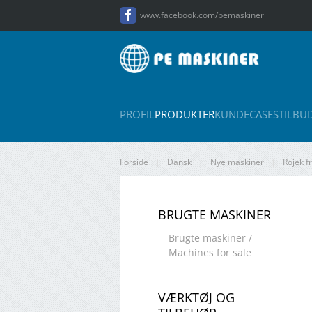
www.facebook.com/pemaskiner
Gå til hovedindhold
PROFIL
PRODUKTER
KUNDECASES
TILBU
Forside
Dansk
Nye maskiner
Rojek 
BRUGTE MASKINER
Brugte maskiner /
Machines for sale
VÆRKTØJ OG