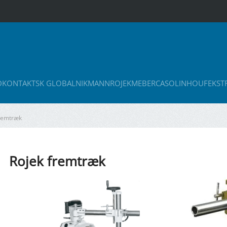
D
KONTAKT
SK GLOBAL
NIKMANN
ROJEK
MEBER
CASOLIN
HOUFEK
ST
fremtræk
Rojek fremtræk