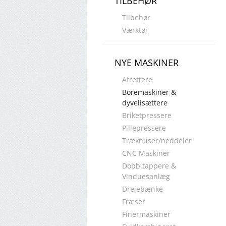
TILBEHØR
Tilbehør
Værktøj
NYE MASKINER
Afrettere
Boremaskiner &
dyvelisættere
Briketpressere
Pillepressere
Træknuser/neddeler
CNC Maskiner
Dobb.tappere &
Vinduesanlæg
Drejebænke
Fræser
Finermaskiner