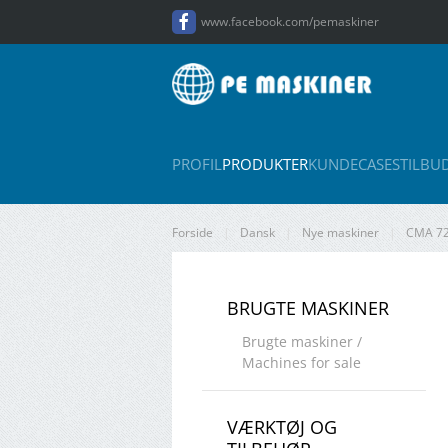
www.facebook.com/pemaskiner
Gå til hovedindhold
PROFIL
PRODUKTER
KUNDECASES
TILBU
Forside
Dansk
Nye maskiner
CMA 72
BRUGTE MASKINER
Brugte maskiner /
Machines for sale
VÆRKTØJ OG