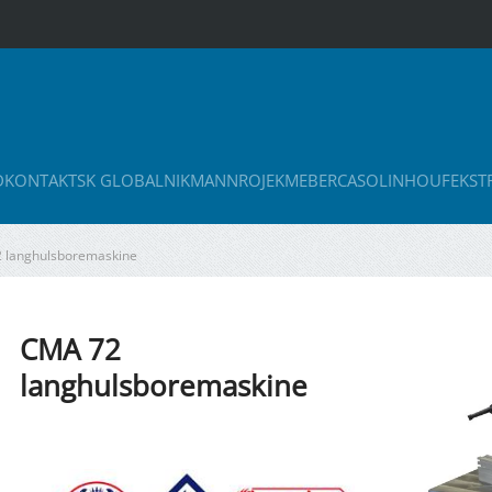
D
KONTAKT
SK GLOBAL
NIKMANN
ROJEK
MEBER
CASOLIN
HOUFEK
ST
 langhulsboremaskine
CMA 72
langhulsboremaskine