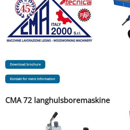
Download brochure
Kontakt for mere information
CMA 72 langhulsboremaskine