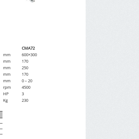
CMA72
mm
600×300
mm
170
mm
250
mm
170
mm
0 – 20
rpm
4500
HP
3
Kg
230