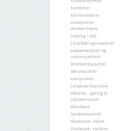
Fuldkombineret
Kantlimer
Kehlemaskiner
Kombineret
afretter/høvle
Leasing / leje
Limpåføringsmaskiner
pakkemaskiner og
rammesamlere
Bredbåndspudser
Børstepudser
Kantpudser
Langbaandspudser
Afkorter,- gering &
radialarmsave
Båndsave
Sprøjteautomat
Pladesave, lodret
Pladesave, vandret