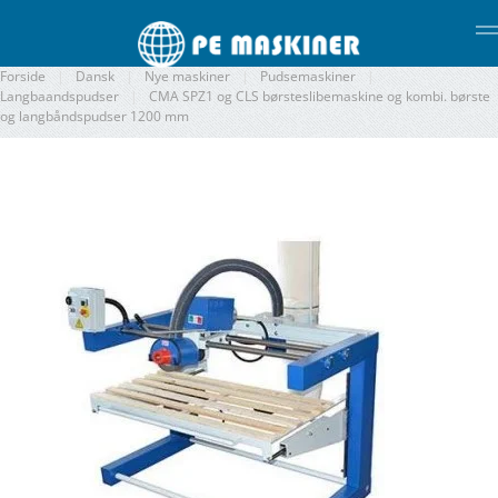
Gå til hovedindhold
Forside
Dansk
Nye maskiner
Pudsemaskiner
Langbaandspudser
CMA SPZ1 og CLS børsteslibemaskine og kombi. børste
og langbåndspudser 1200 mm