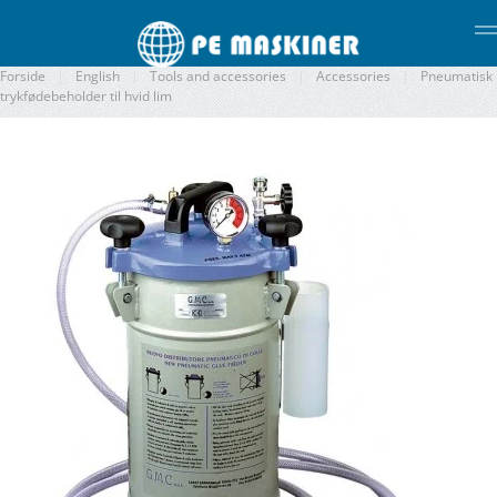
Gå til hovedindhold
Forside
English
Tools and accessories
Accessories
Pneumatisk
trykfødebeholder til hvid lim