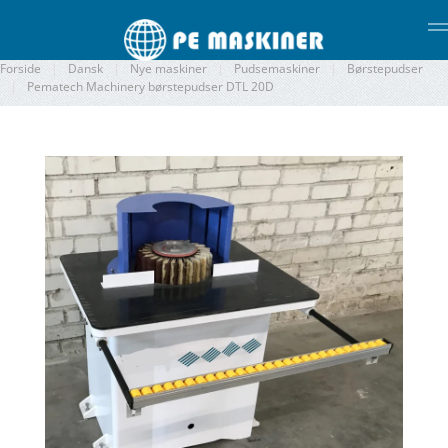
Gå til hovedindhold
Forside
Dansk
Nye maskiner
Pudsemaskiner
Børstepudser
Pematech Machinery børstepudser DTL 20D