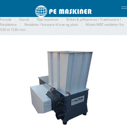
Gå til hovedindhold
Forside
Dansk
Nye maskiner
Briket & pillepresse / Træknusere /
Neddelere
Neddeler / knusere til træ og plast
Mütek MRZ neddeler fra
530 til 1530 mm