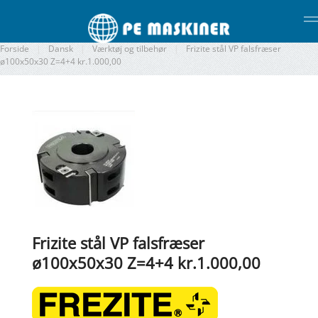
Gå til hovedindhold
Forside
Dansk
Værktøj og tilbehør
Frizite stål VP falsfræser
ø100x50x30 Z=4+4 kr.1.000,00
Frizite stål VP falsfræser
ø100x50x30 Z=4+4 kr.1.000,00