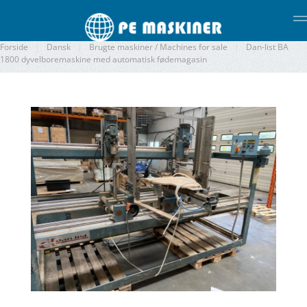
Gå til hovedindhold
Forside
Dansk
Brugte maskiner / Machines for sale
Dan-list BA
1800 dyvelboremaskine med automatisk fødemagasin