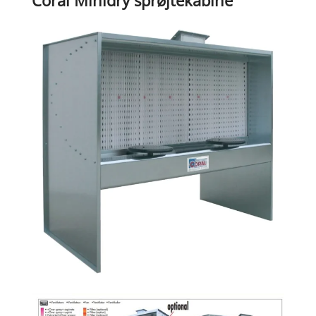
Coral Minidry sprøjtekabine