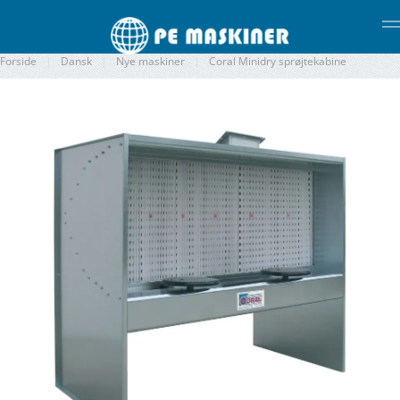
Gå til hovedindhold
Forside
Dansk
Nye maskiner
Coral Minidry sprøjtekabine