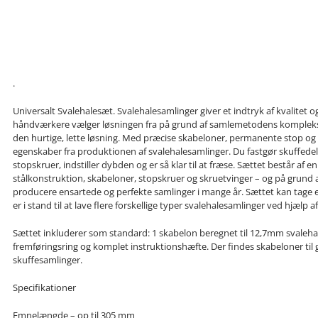
.
Universalt Svalehalesæt. Svalehalesamlinger giver et indtryk af kvalite
håndværkere vælger løsningen fra på grund af samlemetodens kompleks
den hurtige, lette løsning. Med præcise skabeloner, permanente stop og le
egenskaber fra produktionen af svalehalesamlinger. Du fastgør skuffedel
stopskruer, indstiller dybden og er så klar til at fræse. Sættet består af
stålkonstruktion, skabeloner, stopskruer og skruetvinger – og på grund 
producere ensartede og perfekte samlinger i mange år. Sættet kan tage e
er i stand til at lave flere forskellige typer svalehalesamlinger ved hjælp 
Sættet inkluderer som standard: 1 skabelon beregnet til 12,7mm svalehal
fremføringsring og komplet instruktionshæfte. Der findes skabeloner ti
skuffesamlinger.
Specifikationer
Emnelængde – op til 305 mm