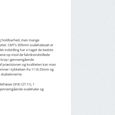
t og holdbarhed, men mange
itet. CMT’s 305mm svalehalesæt er
t indstilling har vi taget de bedste
ene op mod de fabriksindstillede
 en krop i gennemgående
af præcisionen og kvaliteten kan man
mner i tykkelsen fra 11 til 25mm og
af skabelonerne.
efræser (918.127.11), 1
l gennemgående svalehaler og