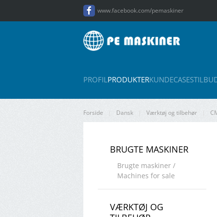
www.facebook.com/pemaskiner
Gå til hovedindhold
PROFIL
PRODUKTER
KUNDECASES
TILBU
Forside
Dansk
Værktøj og tilbehør
CM
BRUGTE MASKINER
Brugte maskiner /
Machines for sale
VÆRKTØJ OG