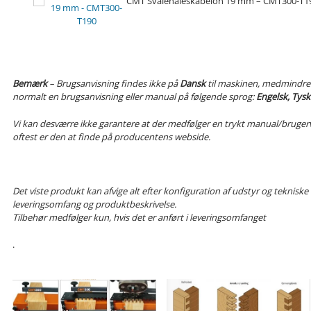
CMT Svalehaleskabelon 19 mm – CMT300-T1
Bemærk
– Brugsanvisning findes ikke på
Dansk
til maskinen, medmindre 
normalt en brugsanvisning eller manual på følgende sprog:
Engelsk, Tysk
Vi kan desværre ikke garantere at der medfølger en trykt manual/bruger
oftest er den at finde på producentens webside.
Det viste produkt kan afvige alt efter konfiguration af udstyr og teknis
leveringsomfang og produktbeskrivelse.
Tilbehør medfølger kun, hvis det er anført i leveringsomfanget
.