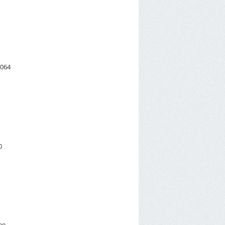
T064
0