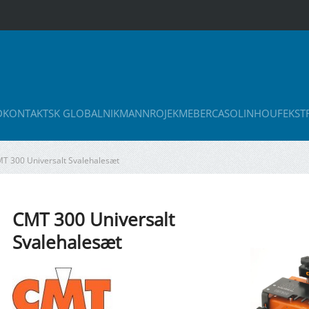
D
KONTAKT
SK GLOBAL
NIKMANN
ROJEK
MEBER
CASOLIN
HOUFEK
ST
T 300 Universalt Svalehalesæt
CMT 300 Universalt
Svalehalesæt