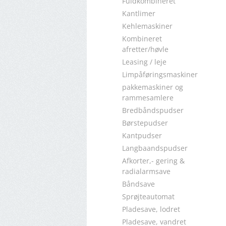
Fuldkombineret
Kantlimer
Kehlemaskiner
Kombineret
afretter/høvle
Leasing / leje
Limpåføringsmaskiner
pakkemaskiner og
rammesamlere
Bredbåndspudser
Børstepudser
Kantpudser
Langbaandspudser
Afkorter,- gering &
radialarmsave
Båndsave
Sprøjteautomat
Pladesave, lodret
Pladesave, vandret