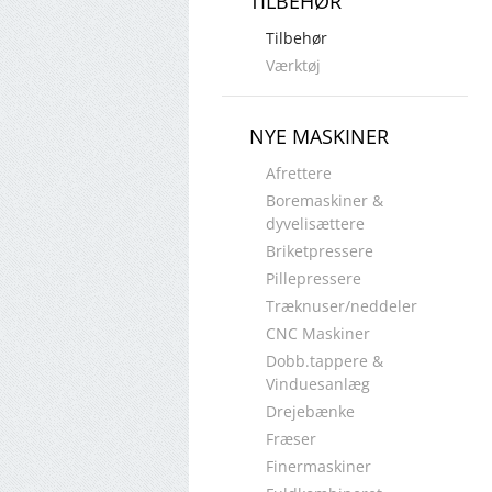
TILBEHØR
Tilbehør
Værktøj
NYE MASKINER
Afrettere
Boremaskiner &
dyvelisættere
Briketpressere
Pillepressere
Træknuser/neddeler
CNC Maskiner
Dobb.tappere &
Vinduesanlæg
Drejebænke
Fræser
Finermaskiner