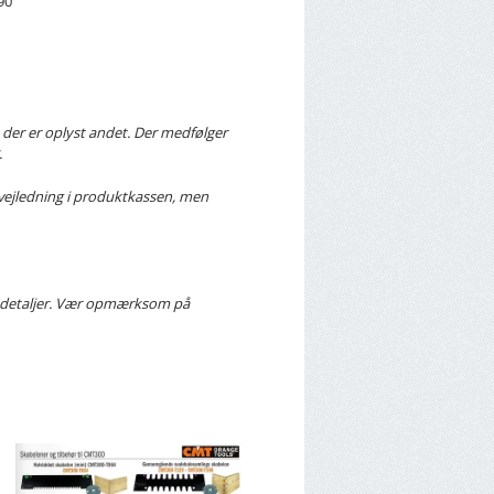
90
der er oplyst andet. Der medfølger
.
vejledning i produktkassen, men
ke detaljer. Vær opmærksom på