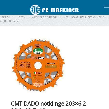
Gå til hovedindhold
Forside
Dansk
Værktøj og tilbehør
CMT DADO notklinge 203×6,2-
20,0×30 Z=12
CMT DADO notklinge 203×6,2-