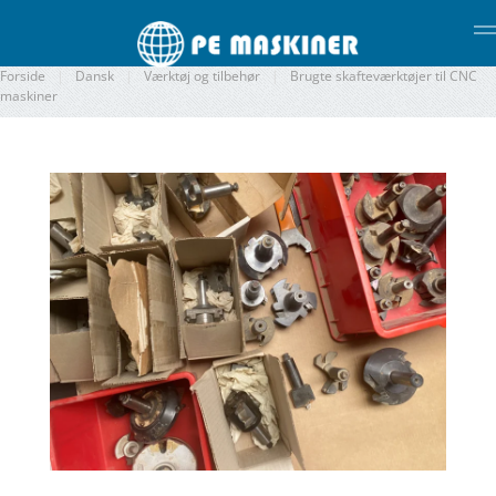
Gå til hovedindhold
Forside
Dansk
Værktøj og tilbehør
Brugte skafteværktøjer til CNC
maskiner