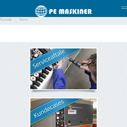
Gå til hovedindhold
Forside
Varer