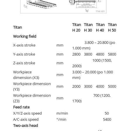
Titan
Titan
Titan
Titan
Titan
H 20
H 30
H 40
H 50
Working field
3.800 – 20.800 (po
X-axis stroke
mm
1.000 mm)
Y-axis stroke
mm
2800
3800
4800
5800
1000 (1500,
Z-axis stroke
mm
2000)
Workpiece
3.000 – 20.000 (po 1.000
mm
dimension (X3)
mm)
Workpiece dimension
mm
2000
3000
4000
5000
(Y3)
Workpiece dimension
700 (1200,
mm
(Z3)
1700)
Feed rate
X/Y/Z-axis speed
m/min
50
A/C-axis speed
°/min
5400
Two-axis head