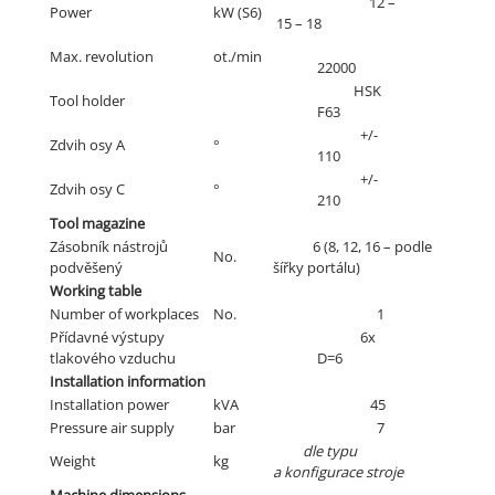
12 –
Power
kW (S6)
15 – 18
Max. revolution
ot./min
22000
HSK
Tool holder
F63
+/-
Zdvih osy A
°
110
+/-
Zdvih osy C
°
210
Tool magazine
Zásobník nástrojů
6 (8, 12, 16 – podle
No.
podvěšený
šířky portálu)
Working table
Number of workplaces
No.
1
Přídavné výstupy
6x
tlakového vzduchu
D=6
Installation information
Installation power
kVA
45
Pressure air supply
bar
7
dle typu
Weight
kg
a konfigurace stroje